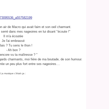
on air de Macro qui avait faim et son oeil charmant.
ai serré dans mes nageoires en lui disant "écoute !"
Il m'a écoutée
Je l'ai embrassé
Mais ? Tu sens le thon !
- Ah bon ?
 encore vu ta maîtresse ? "
gards charmants, moi fière de ma boutade, de son humour.
rrée un peu plus fort entre ses nageoires....
La musique c'était ça :