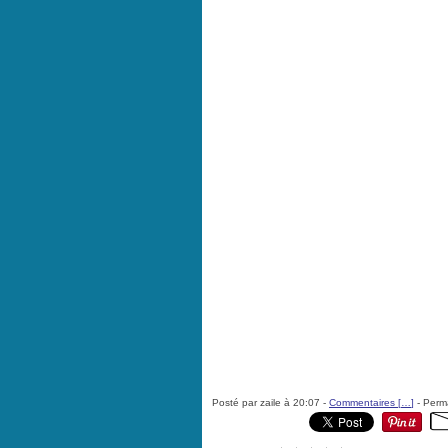
Posté par zaile à 20:07 -
Commentaires [
…
]
- Perma