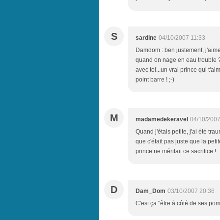
S
sardine
04/10/2007 11:33
Damdom : ben justement, j'aimer
quand on nage en eau trouble ?
avec toi...un vrai prince qui t'a
point barre ! ;-)
M
madamedekeravel
04/10/2007
Quand j'étais petite, j'ai été tra
que c'était pas juste que la pet
prince ne méritait ce sacrifice !
D
Dam_Dom
03/10/2007 20:36
C'est ça "être à côté de ses po