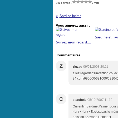
Vous aimez ?
0 vote
Sardine intime
Vous aimerez aussi :
Sardine et l'a
Suivez mon regard....
Commentaires
Z
zigzag
09/01/2008 20:11
allez regarder 'l'invention collec
24.com/690000/691000/691041.jpg
C
coachola
05/10/2007 11:12
Oui enfin Sardine, t'aimer pour c
<br /> <br /> Et c'est pas le m
poisson ! Soyons lucides :)