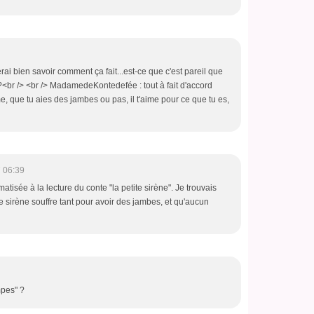
ai bien savoir comment ça fait...est-ce que c'est pareil que
<br /> <br /> MadamedeKontedefée : tout à fait d'accord
ime, que tu aies des jambes ou pas, il t'aime pour ce que tu es,
 06:39
umatisée à la lecture du conte "la petite sirène". Je trouvais
ite sirène souffre tant pour avoir des jambes, et qu'aucun
mpes" ?