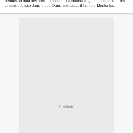
pendus au bout des bras. Le pas lent. La chaleur dégouline sur le front, les
tempes et glisse dans le dos. Dans mes cabas il fait frais. Monter les
marches et dégouliner un peu plus....
Publicité