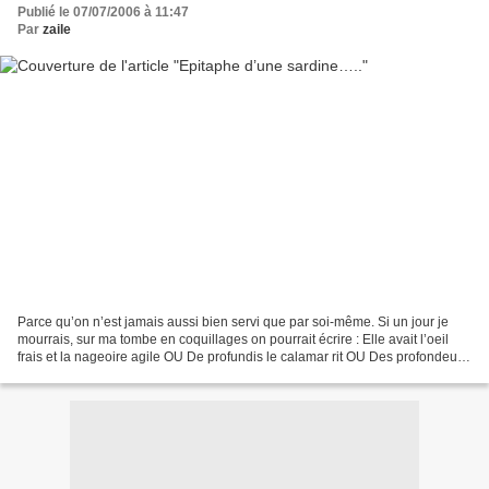
Publié le 07/07/2006 à 11:47
Par
zaile
Parce qu’on n’est jamais aussi bien servi que par soi-même. Si un jour je
mourrais, sur ma tombe en coquillages on pourrait écrire : Elle avait l’oeil
frais et la nageoire agile OU De profundis le calamar rit OU Des profondeurs
je me marre OU Partie sans...