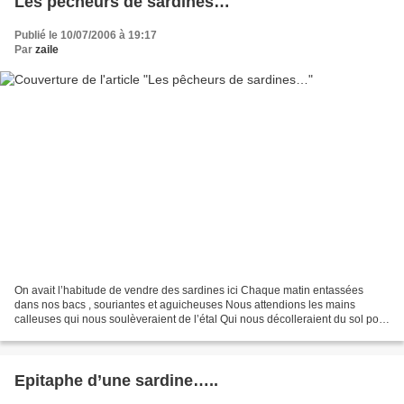
Les pêcheurs de sardines…
Publié le 10/07/2006 à 19:17
Par
zaile
On avait l’habitude de vendre des sardines ici Chaque matin entassées
dans nos bacs , souriantes et aguicheuses Nous attendions les mains
calleuses qui nous soulèveraient de l’étal Qui nous décolleraient du sol pour
nous emporter loin d’ici Le bel homme...
Epitaphe d’une sardine…..