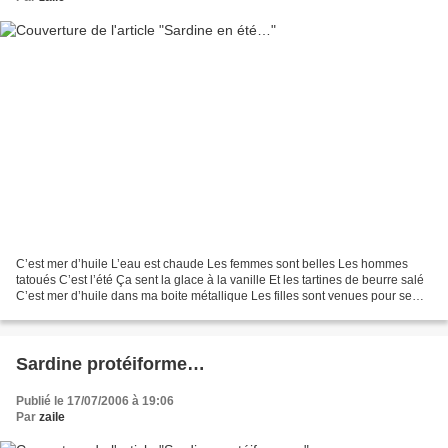
C’est mer d’huile L’eau est chaude Les femmes sont belles Les hommes
tatoués C’est l’été Ça sent la glace à la vanille Et les tartines de beurre salé
C’est mer d’huile dans ma boite métallique Les filles sont venues pour se
cramer Rissoler au soleil L’eau...
Sardine protéiforme…
Publié le 17/07/2006 à 19:06
Par
zaile