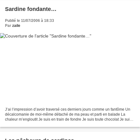
Sardine fondante…
Publié le 11/07/2006 à 18:33
Par
zaile
J’ai l’impression d’avoir traversé ces derniers jours comme un fantôme Un
décalcomanie de moi-même détaché de ma peau et parti en balade La
chaleur m’engloutit Je suis en train de fondre Je suis toute chocolat Je suis
toute beurre Je suis toute tremblante...