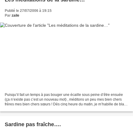
Publié le 27/07/2006 à 19:15
Par
zaile
Puisqu’il fait un temps à pas bouger une écaille sous peine d’être ensuée
(ça n’existe pas c’est un nouveau mot) , méditons un peu mes bien chers
frères mes bien chers sœurs ! Dès cinq heure du matin, je m’habille de blanc
et le ventre vide je m’assois...
Sardine pas fraîche….