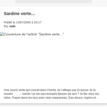
Sardine verte…
Publié le 13/07/2006 à 19:17
Par
zaile
Une souris verte qui courait dans l’herbe Je l’attrape par la queue Je la
montre……….merde ! je me suis trompée Besoin de vert ? Je file chez ma
mère. Frayer dans les lacs avec mon maquereau. Eau douce, sapins et
cuisses de grenouilles…voir mes copains...