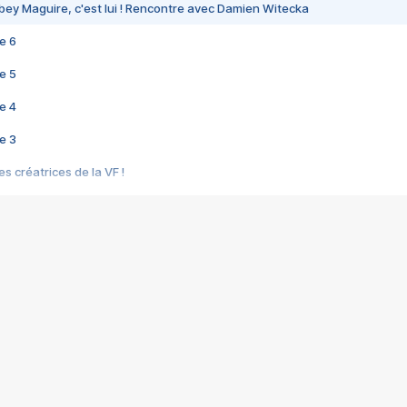
bey Maguire, c'est lui ! Rencontre avec Damien Witecka
e 6
e 5
e 4
e 3
s créatrices de la VF !
e 2
e 1
e Mektoub My Love arrive enfin ! Rencontre avec Shaïn Boumedine et Sal
i : après Toni en famille
elle réalise le bouleversant Dites lui que je l'aime
ais ! Rencontre autour de Vie privée de Rebecca Zlotowski
 de Marguerite, Grave... Rencontre avec Ella Rumpf