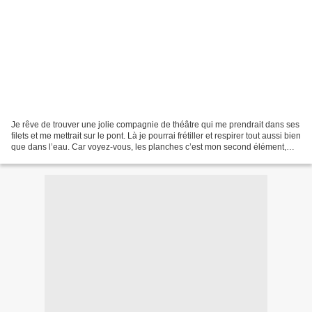
Je rêve de trouver une jolie compagnie de théâtre qui me prendrait dans ses
filets et me mettrait sur le pont. Là je pourrai frétiller et respirer tout aussi bien
que dans l’eau. Car voyez-vous, les planches c’est mon second élément,
oserais-je, oui,...