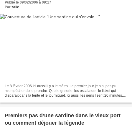
Publié le 09/02/2006 à 09:17
Par
zaile
Le 8 février 2006 Ici aussi il y a le métro. Le premier jour je n’ai pas pu
m’empêcher de le prendre. Quelle griserie, les escalators, le ticket qui
disparaît dans la fente et le tourniquet. Ici aussi les gens lisent 20 minutes.
Rassurée, je me suis dit...
Premiers pas d’une sardine dans le vieux port
ou comment déjouer la légende