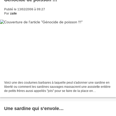
Publié le 13/02/2006 à 09:27
Par
zaile
Voici une des coutumes barbares à laquelle peut s'adonner une sardine en
liberté ou comment les sardines sauvages massacrent une asssiette entière
de petits frères aussi appellés "jols" pour se faire de la place en
méditerranée...Le lieu du crime : Carro...
Une sardine qui s’envole…