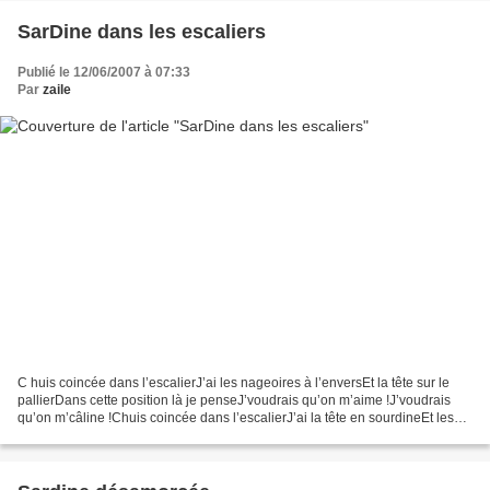
SarDine dans les escaliers
Publié le 12/06/2007 à 07:33
Par
zaile
C huis coincée dans l’escalierJ’ai les nageoires à l’enversEt la tête sur le
pallierDans cette position là je penseJ’voudrais qu’on m’aime !J’voudrais
qu’on m’câline !Chuis coincée dans l’escalierJ’ai la tête en sourdineEt les
écailles trop serrées Je...