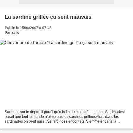
La sardine grillée ça sent mauvais
Publié le 15/06/2007 à 07:46
Par
zaile
Sardines sur le départ Il paraît qu’à la fin du mois débutent les SardinadesIl
paraît que tout le monde n’aime pas les sardines grilléesAlors dans les
sardinades on peut aussi :Se farcir des encornets, S’emmêler dans la
brouillade avec un pêcheurSe friter...