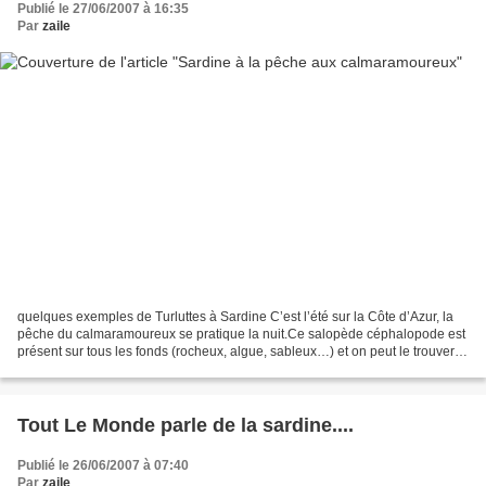
Publié le 27/06/2007 à 16:35
Par
zaile
quelques exemples de Turluttes à Sardine C’est l’été sur la Côte d’Azur, la
pêche du calmaramoureux se pratique la nuit.Ce salopède céphalopode est
présent sur tous les fonds (rocheux, algue, sableux…) et on peut le trouver à
peu près à tous les endroits...
Tout Le Monde parle de la sardine....
Publié le 26/06/2007 à 07:40
Par
zaile