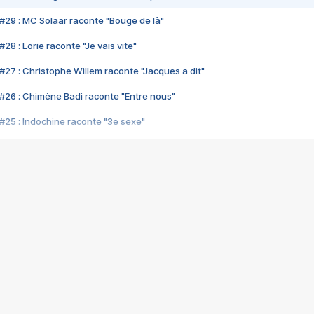
#29 : MC Solaar raconte "Bouge de là"
28 : Lorie raconte "Je vais vite"
#27 : Christophe Willem raconte "Jacques a dit"
#26 : Chimène Badi raconte "Entre nous"
#25 : Indochine raconte "3e sexe"
#24 : Zaho raconte "C'est chelou"
#23 : Patrick Bruel raconte "Au café des délices"
#22 : Kyo raconte "Le chemin"
#21 : Nolwenn Leroy raconte "Cassé"
#20 : Patrick Hernandez raconte "Born to be alive"
#19 : Lorie raconte "Près de moi"
#18 : Michael Jones raconte "A nos actes manqués" (avec Jean-Jacque