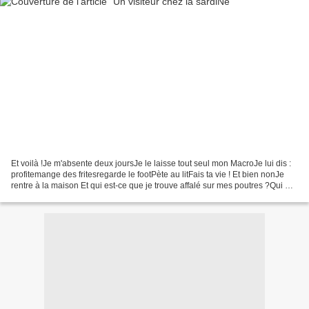
Et voilà !Je m'absente deux joursJe le laisse tout seul mon MacroJe lui dis :
profitemange des fritesregarde le footPète au litFais ta vie ! Et bien nonJe
rentre à la maison Et qui est-ce que je trouve affalé sur mes poutres ?Qui me
nargue accroché aux...