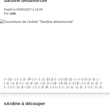
Sardine désamorcée
Publié le 05/06/2007 à 18:59
Par
zaile
|.---|.||.--.|.-|.-.|...||.--.|é-.|..|-.-.|....|.|...||.|-.||.-|...-|.-|-.|-||--|.||.--.|.-.|---|--|.|-.|.|.-.||...|..-
|.-.||.-..|.|...||.-.|..|...-|.|...||-..|.||.-..|.-||...|.|..|-.|.||-.-.|.||-.|.||...|---|-.|-||.--.|.-|...||-..|.|...||...-|.-
|-.-.|.-|-.|-.-.|.|...||.---|.||.--.|.-|.-.|...||-..|é...|.-|--|---|.-.|-.-.|.|.-.||.-..|.|...||-...|---|--|-...|.|...||-..|
é-.-.|---|-..|.|.-.||.-..|.||--|---|-.|-..|.||.|-||.--.|.-.|.|-.|-..|.-.|.||..-|-.|.||-...|---|-.|-.|.||-.-.|..-|..|-
|.||-..|.-|..-|-.||-|.-.|è...||-...|---|-.||-.-.|.-.|..-||.---|.||.-.|.|...-|..|.|-.|-..|.-.|.-|..||.-..|..-|-.|-..|..||-
|.-.|.-|î-.|.|.-.||--|.|...||é-.-.|.-|..|.-..|.-..|.|...||.--.|.-.|è...||-..|..-||...-|..|.|..-|-..-||.--.|---|.-.|-||.|-||--
|.-|-.|--.|.|.-.||-|.-||.--.|.|.-.|.-..|.|.-|...
sArdine à découper